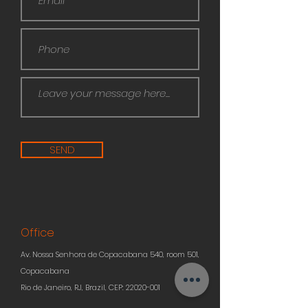
SEND
Office
Av. Nossa Senhora de Copacabana 540, room 501,
Copacabana
Rio de Janeiro, RJ, Brazil, CEP:
22020-001