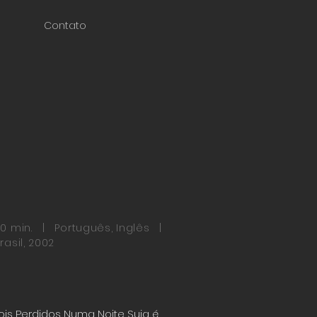
Contato
00 min. | Português, Inglês |
rasil, 2002
ois Perdidos Numa Noite Suja é