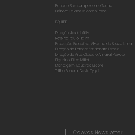
Roberto Bomtempo como Tonho
Débora Falabella como Paco
EQUIPE
Direção: José Joffily
Roteiro: Paulo Halm
Produção Executiva: Alvarina de Souza Lima
Direção de Fotografia: Nonato Estrela
Direção de Arte: Cláudio Amaral Peixoto
Figurino: Ellen Millet
Montagem: Eduardo Escorel
Trilha Sonora: David Tygel
Coevos Newsletter