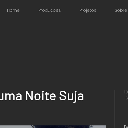
Home
Produções
Projetos
Sobre
uma Noite Suja
1
B
D