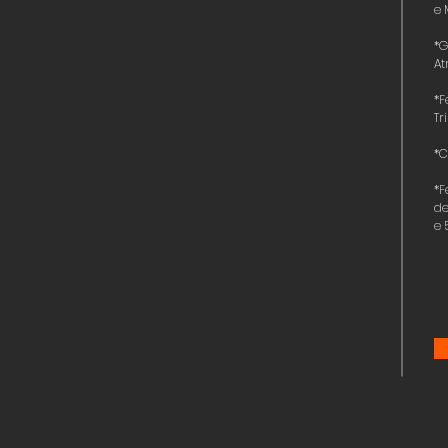
e 
*G
Atr
*F
Tr
*C
*F
de
e 