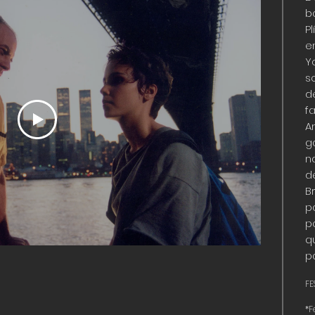
b
Pl
e
Y
s
d
f
A
g
n
de
B
p
p
q
p
FE
*F