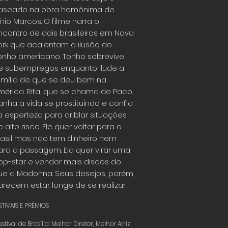
aseado na obra homônima de
ínio Marcos. O filme narra o
ncontro de dois brasileiros em Nova
ork que acalentam a ilusão do
onho americano. Tonho sobrevive
e subempregos enquanto ilude a
amília de que se deu bem na
mérica. Rita, que se chama de Paco,
anha a vida se prostituindo e confia
a esperteza para driblar situações
 alto risco. Ele quer voltar para o
rasil mas não tem dinheiro nem
ara a passagem. Ela quer virar uma
op-star e vender mais discos do
ue a Madonna. Seus desejos, porém,
arecem estar longe de se realizar.
STIVAIS E PRÊMIOS
estival de Brasília: Melhor Diretor, Melhor Atriz