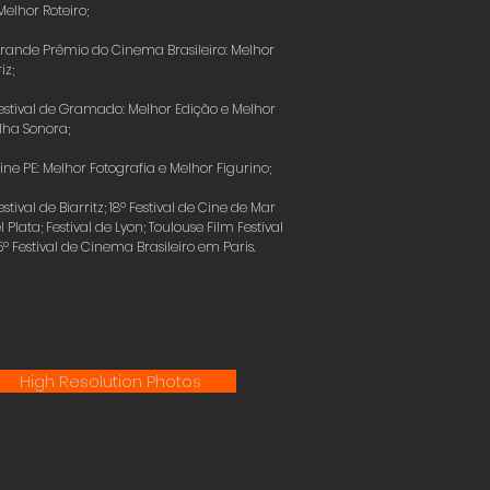
Melhor Roteiro;
rande Prêmio do Cinema Brasileiro: Melhor
iz;
estival de Gramado: Melhor Edição e Melhor
ilha Sonora;
ine PE: Melhor Fotografia e Melhor Figurino;
estival de Biarritz; 18º Festival de Cine de Mar
l Plata; Festival de Lyon; Toulouse Film Festival
5º Festival de Cinema Brasileiro em Paris.
High Resolution Photos